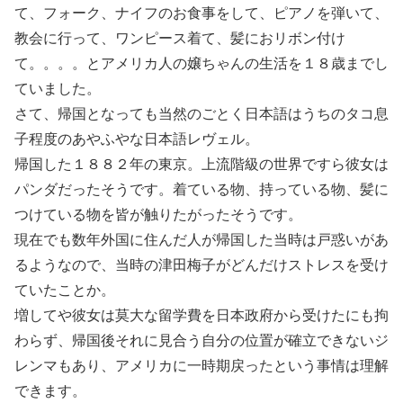
て、フォーク、ナイフのお食事をして、ピアノを弾いて、
教会に行って、ワンピース着て、髪におリボン付け
て。。。。とアメリカ人の嬢ちゃんの生活を１８歳までし
ていました。
さて、帰国となっても当然のごとく日本語はうちのタコ息
子程度のあやふやな日本語レヴェル。
帰国した１８８２年の東京。上流階級の世界ですら彼女は
パンダだったそうです。着ている物、持っている物、髪に
つけている物を皆が触りたがったそうです。
現在でも数年外国に住んだ人が帰国した当時は戸惑いがあ
るようなので、当時の津田梅子がどんだけストレスを受け
ていたことか。
増してや彼女は莫大な留学費を日本政府から受けたにも拘
わらず、帰国後それに見合う自分の位置が確立できないジ
レンマもあり、アメリカに一時期戻ったという事情は理解
できます。