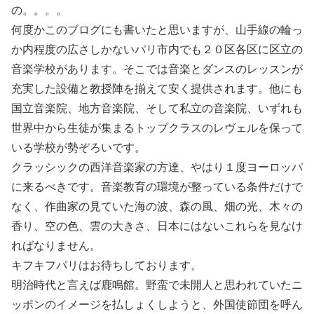
の。。。。
何度かこのブログにも書いたと思いますが、山手線の輪っ
か内程度の広さしかないパリ市内でも２０区各区に区立の
音楽学校があります。そこでは音楽とダンスのレッスンが
充実した設備と教授陣を揃えて安く提供されます。他にも
国立音楽院、地方音楽院、そして私立の音楽院、いずれも
世界中から生徒が集まるトップクラスのレヴェルを保って
いる学校が勢ぞろいです。
クラッシックの西洋音楽家の方達、やはり１度ヨーロッパ
に来るべきです。音楽教育の環境が整っている条件だけで
なく、作曲家の見ていた海の波、森の風、畑の光、木々の
香り、空の色、雲の大きさ、日本にはないこれらを見なけ
ればなりません。
キフキフパリはお待ちしております。
明治時代と言えば鹿鳴館。野蛮で未開人と思われていたニ
ッポンのイメージを払しょくしようと、外国使節団を呼ん