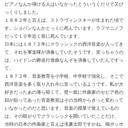
ピアノなんか弾ける人はいなかったとういうくだりで又び
っくりしました。
１８８２年と言えば、ストラヴィンスキーが生まれた頃で
す。ショパンなんかとっくに死んでいます。ラフマニノフ
だって１０年近く前に死んでいます。
日本には１８７２年にクラッシックの西洋音楽が入ってき
て、それを軍楽隊が演奏していたそうです。笑っちゃうの
は、ハイドンの葬送行進曲なんぞを演奏していたんですっ
て。
１８７２年、音楽教育を小学校、中学校で強化し、そこで
西洋音楽を多く取り入れ今に至っているようです。私が大
好きだったあの薄ら暗くて、壁一面に作曲家のセピア色の
顔が貼ってあった音楽教室はその当時からきっと変わって
いなかったのだと思います。音楽の授業で覚えているの
は、その暗がりでクラッシックを聞いていたことだけ。
当時の日本の作曲家と言えば滝廉太郎ですかね。鳩ポッポ