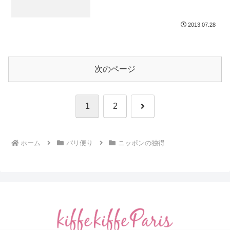
2013.07.28
次のページ
次
1
2
へ
ホーム
パリ便り
ニッポンの独得