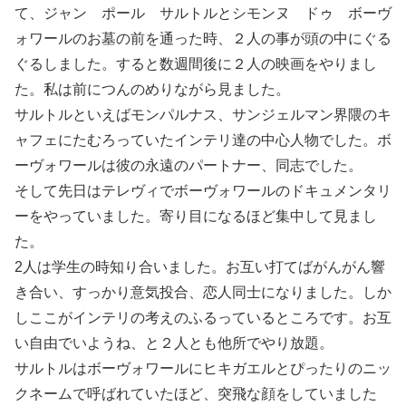
て、ジャン ポール サルトルとシモンヌ ドゥ ボーヴ
ォワールのお墓の前を通った時、２人の事が頭の中にぐる
ぐるしました。すると数週間後に２人の映画をやりまし
た。私は前につんのめりながら見ました。
サルトルといえばモンパルナス、サンジェルマン界隈のキ
ャフェにたむろっていたインテリ達の中心人物でした。ボ
ーヴォワールは彼の永遠のパートナー、同志でした。
そして先日はテレヴィでボーヴォワールのドキュメンタリ
ーをやっていました。寄り目になるほど集中して見まし
た。
2人は学生の時知り合いました。お互い打てばがんがん響
き合い、すっかり意気投合、恋人同士になりました。しか
しここがインテリの考えのふるっているところです。お互
い自由でいようね、と２人とも他所でやり放題。
サルトルはボーヴォワールにヒキガエルとぴったりのニッ
クネームで呼ばれていたほど、突飛な顔をしていました