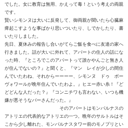
でした。女に教育は無用、かえって毒！という考えの両親
です。
賢いシモンヌは大いに反発して、御両親が聞いたら心臓麻
痺起こすような事ばかり思いついたり、しでかしたり、書
いたりしました。
先日、夏休みの報告し合いがてらご飯を食べに友達の家へ
行きました。話が大いに外れて、アパートの住人の話にな
った時、『ところでこのアパートって誰かやんごと無き人
が住んでないの？』と聞くと、『マン レイが少しの間住
んでいたわね、それからーーーー、シモンヌ ドゥ ボー
ヴォワールが晩年住んでいたわよ。』ヒエー赤い糸！『ど
どどんな人だった？』『コンニチワも言わない、いつも機
嫌が悪そうなバーさんだった。』
そのアパートはモンパルナスの
アトリエの代表的なアトリエの一つ。晩年のサルトルはそ
こから少し離れた、モンパルナスタワー前のモノプリとい