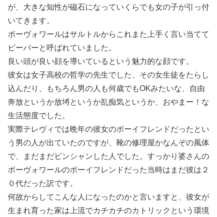
が、大きな知性が磁石になっていくらでも女の子が引っ付
いてきます。
ボーヴォワールはサルトルからこれまた上手く言い当てて
ビーバーと呼ばれていました。
良い頭が良い顔を導いているという魅力的な顔です。
彼女は女子高校の哲学の先生でした、その女生徒をたらし
込んだり、もちろん男の人も何歳でもOKみたいな、自由
奔放というか放埓というか乱痴気というか、おやまー！な
生活態度でした。
実際テレヴィでは晩年の彼女のボーイフレンドだったとい
う男の人が出ていたのですが、靴の修理屋かなんぞの風体
で、まだまだピンシャンした人でした。すっかり婆さんの
ボーヴォワールのボーイフレンドだった当時はまだ彼は２
０代だった訳です。
何故からしてこんな人になったのかと言いますと、彼女が
生まれ育った家は上流でカチカチのカトリックという環境