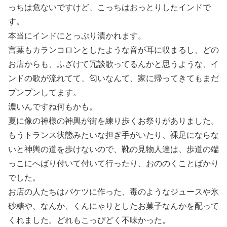
っちは危ないですけど、こっちはおっとりしたインドで
す。
本当にインドにとっぷり漬かれます。
言葉もカランコロンとしたような音が耳に収まるし、どの
お店からも、ふざけて冗談歌ってるんかと思うような、イ
ンドの歌が流れてて、匂いなんて、家に帰ってきてもまだ
プンプンしてます。
濃いんですね何もかも。
夏に像の神様の神輿が街を練り歩くお祭りがありました。
もうトランス状態みたいな担ぎ手がいたり、裸足にならな
いと神輿の道を歩けないので、靴の見物人達は、歩道の端
っこにへばり付いて付いて行ったり、おののくことばかり
でした。
お店の人たちはバケツに作った、毒のようなジュースや氷
砂糖や、なんか、くんにゃりとしたお菓子なんかを配って
くれました。どれもこっぴどく不味かった。