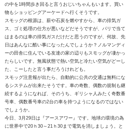
の中を1時間歩き回ると言うおじいちゃんもいます。買い
物もショッピングアーケードへ行くそうです。
スモッグの根源は、薪や石炭を燃やすから、車の排気ガ
ス、ゴミ処理の仕方が悪いなどだそうですが、パリで当て
はまるのは車の排気ガスだけだと思うのですが、何故、先
日はあんなに酷い事になったんでしょうか？ノルマンディ
ーの田舎に住んでいる友達の家の辺りもスモッグが凄かっ
たらしいです。無風状態で熱い空気と冷たい空気がどーし
た、こーしたと言う事だろうけれども。
スモッグ注意報が出たら、自動的に公共の交通は無料にな
るシステムが出来たそうです。車の奇数、偶数の規制も継
続するようになれば、そのうち、ギリシャ人みたく奇数番
号車、偶数番号車の2台の車を持つようになるのではない
でしょうか。
今日、3月29日は『アースアワー』です。地球の環境の為
に世界中で20ｈ30～21ｈ30まで電気を消しましょう。と