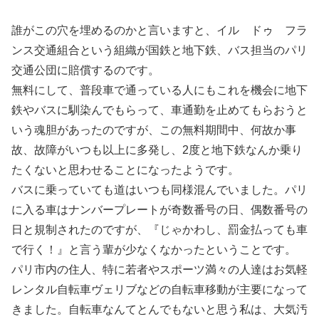
誰がこの穴を埋めるのかと言いますと、イル ドゥ フラ
ンス交通組合という組織が国鉄と地下鉄、バス担当のパリ
交通公団に賠償するのです。
無料にして、普段車で通っている人にもこれを機会に地下
鉄やバスに馴染んでもらって、車通勤を止めてもらおうと
いう魂胆があったのですが、この無料期間中、何故か事
故、故障がいつも以上に多発し、2度と地下鉄なんか乗り
たくないと思わせることになったようです。
バスに乗っていても道はいつも同様混んでいました。パリ
に入る車はナンバープレートが奇数番号の日、偶数番号の
日と規制されたのですが、『じゃかわし、罰金払っても車
で行く！』と言う輩が少なくなかったということです。
パリ市内の住人、特に若者やスポーツ満々の人達はお気軽
レンタル自転車ヴェリブなどの自転車移動が主要になって
きました。自転車なんてとんでもないと思う私は、大気汚