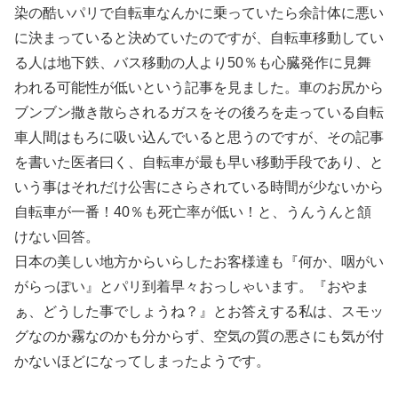
染の酷いパリで自転車なんかに乗っていたら余計体に悪い
に決まっていると決めていたのですが、自転車移動してい
る人は地下鉄、バス移動の人より50％も心臓発作に見舞
われる可能性が低いという記事を見ました。車のお尻から
ブンブン撒き散らされるガスをその後ろを走っている自転
車人間はもろに吸い込んでいると思うのですが、その記事
を書いた医者曰く、自転車が最も早い移動手段であり、と
いう事はそれだけ公害にさらされている時間が少ないから
自転車が一番！40％も死亡率が低い！と、うんうんと頷
けない回答。
日本の美しい地方からいらしたお客様達も『何か、咽がい
がらっぽい』とパリ到着早々おっしゃいます。『おやま
ぁ、どうした事でしょうね？』とお答えする私は、スモッ
グなのか霧なのかも分からず、空気の質の悪さにも気が付
かないほどになってしまったようです。