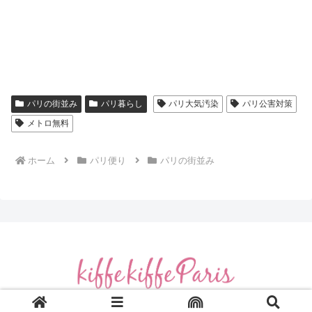
パリの街並み
パリ暮らし
パリ大気汚染
パリ公害対策
メトロ無料
ホーム
パリ便り
パリの街並み
© 2009 kiffekiffeparis キフキフパリ たのしいパリ.