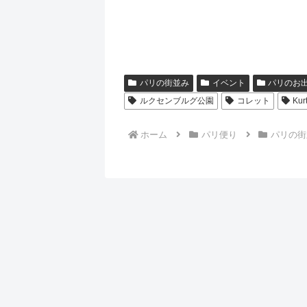
パリの街並み
イベント
パリのお
ルクセンブルグ公園
コレット
Kur
ホーム
パリ便り
パリの街