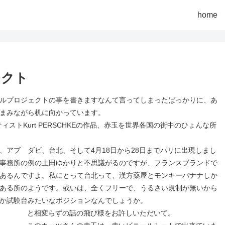
home
ェクト
ルプロジェクトの事を書きますなんて言ってしまったばっかりに、あ
まみながら机に向かっています。
ーティストKurt PERSCHKEの作品、赤玉を世界各国の街中のひょんな所
、アブ ダビ、台北、そして4月18日から28日までパリに出現しまし
事務所の例の土田ゆかりと不思議がるのですが、フランスブランドで
あるんですよ。私にとって台北って、漢方薬屋とモンキーバナナしか
ある所のようです。或いは、全くフリーで、うるさい規制が無いから
か試験台みたいなポジションなんでしょうか。
と相変らずの話の飛び様をお許しいただいて。