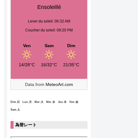
Ensoleillé
Lever du soleil: 06:32 AM
Coucher du soleil: 09:20 PM
Ven
Sam
Dim
14/28°C
16/32°C
21/35°C
Data from
MeteoArt.com
Dim.日 Lun.月 Mar.火 Mer.水 Jeu.木 Ven.金
Sam.土
為替レート