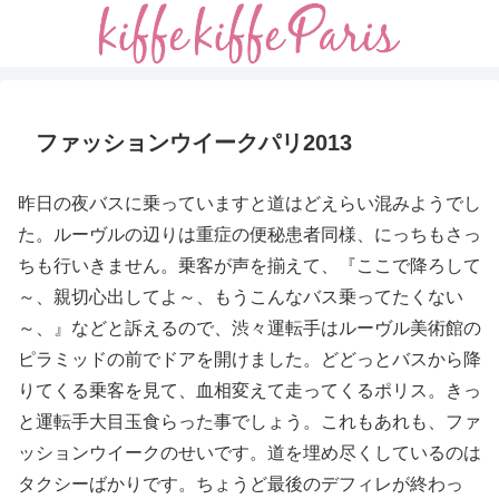
ファッションウイークパリ2013
昨日の夜バスに乗っていますと道はどえらい混みようでし
た。ルーヴルの辺りは重症の便秘患者同様、にっちもさっ
ちも行いきません。乗客が声を揃えて、『ここで降ろして
～、親切心出してよ～、もうこんなバス乗ってたくない
～、』などと訴えるので、渋々運転手はルーヴル美術館の
ピラミッドの前でドアを開けました。どどっとバスから降
りてくる乗客を見て、血相変えて走ってくるポリス。きっ
と運転手大目玉食らった事でしょう。これもあれも、ファ
ッションウイークのせいです。道を埋め尽くしているのは
タクシーばかりです。ちょうど最後のデフィレが終わっ