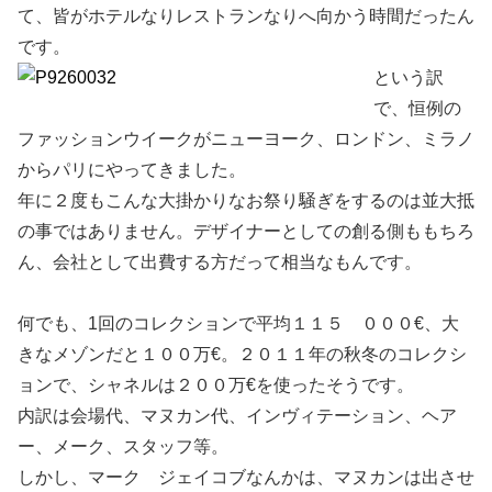
て、皆がホテルなりレストランなりへ向かう時間だったん
です。
という訳
で、恒例の
ファッションウイークがニューヨーク、ロンドン、ミラノ
からパリにやってきました。
年に２度もこんな大掛かりなお祭り騒ぎをするのは並大抵
の事ではありません。デザイナーとしての創る側ももちろ
ん、会社として出費する方だって相当なもんです。
何でも、1回のコレクションで平均１１５ ０００€、大
きなメゾンだと１００万€。２０１１年の秋冬のコレクシ
ョンで、シャネルは２００万€を使ったそうです。
内訳は会場代、マヌカン代、インヴィテーション、ヘア
ー、メーク、スタッフ等。
しかし、マーク ジェイコブなんかは、マヌカンは出させ