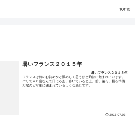
home
暑いフランス２０１５年
暑いフランス２０１５年
フランスは何のお咎めかと恨めしく思うほど灼熱に包まれています。
パリで４０度なんて日にゃあ、歩いていると上、前、後ろ、横を準備
万端のピザ釜に囲まれているような感じです。
2015.07.03