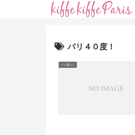
パリ４０度！
パリ暮らし