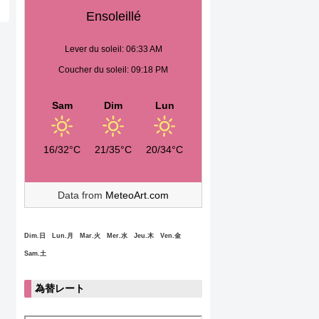
Ensoleillé
Lever du soleil: 06:33 AM
Coucher du soleil: 09:18 PM
Sam
Dim
Lun
16/32°C
21/35°C
20/34°C
Data from
MeteoArt.com
Dim.日 Lun.月 Mar.火 Mer.水 Jeu.木 Ven.金
Sam.土
為替レート