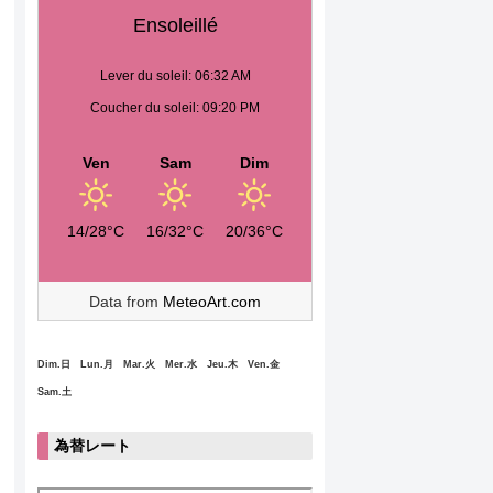
Ensoleillé
Lever du soleil: 06:32 AM
Coucher du soleil: 09:20 PM
Ven
Sam
Dim
14/28°C
16/32°C
20/36°C
Data from
MeteoArt.com
Dim.日 Lun.月 Mar.火 Mer.水 Jeu.木 Ven.金
Sam.土
為替レート