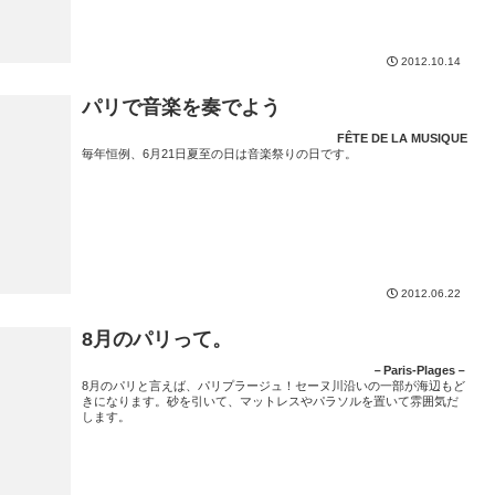
2012.10.14
パリで音楽を奏でよう
FÊTE DE LA MUSIQUE
毎年恒例、6月21日夏至の日は音楽祭りの日です。
2012.06.22
8月のパリって。
－Paris-Plages－
8月のパリと言えば、パリプラージュ！セーヌ川沿いの一部が海辺もど
きになります。砂を引いて、マットレスやパラソルを置いて雰囲気だ
します。