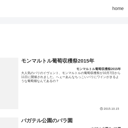
home
モンマルトル葡萄収穫祭2015年
モンマルトル葡萄収穫祭2015年
大人気のパリのイヴェント、モンマルトルの葡萄収穫祭が10月7日から
11日に開催されました。へぇーあんなちっこいパリにワインがきるよ
うな葡萄畑なんてあるの？
2015.10.15
バガテル公園のバラ園