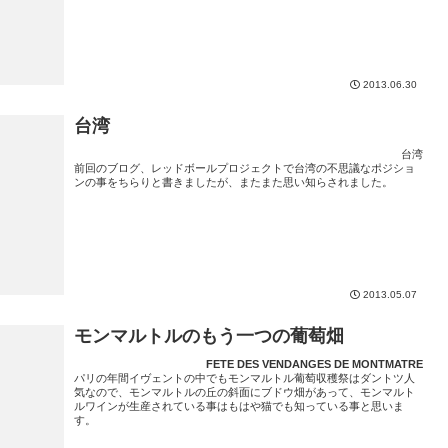
2013.06.30
台湾
台湾
前回のブログ、レッドボールプロジェクトで台湾の不思議なポジショ
ンの事をちらりと書きましたが、またまた思い知らされました。
2013.05.07
モンマルトルのもう一つの葡萄畑
FETE DES VENDANGES DE MONTMATRE
パリの年間イヴェントの中でもモンマルトル葡萄収穫祭はダントツ人
気なので、モンマルトルの丘の斜面にブドウ畑があって、モンマルト
ルワインが生産されている事はもはや猫でも知っている事と思いま
す。