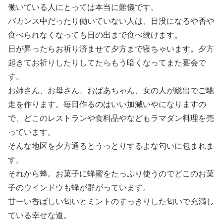
働いている人にとっては本当に難儀です。
バカンス中だったり働いていない人は、日没になるや否や
食べられなくなっても日の出まで食べ続けます。
日が昇ったらお祈り済ませて夕方まで寝ちゃいます。夕方
起きてお祈りしたりしてたらもう暗くなってまた宴会で
す。
お姉さん、お母さん、おばあちゃん、女の人が総出でご馳
走を作ります。毎日作るのはいい加減いやになりますの
で、どこのレストランや食料品やなどもラマダン料理を売
っています。
そんな地区を夕方通るとうっとりするよな匂いに包まれま
す。
それから蜂。お菓子に蜂蜜をたっぷり使うのでどこのお菓
子のウインドウも蜂が群がっています。
甘ーい香ばしい匂いとミントのすっきりした匂いで充満し
ている幸せな道。