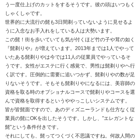
う一度仕上げのカットをするそうです。彼の頭はいつもく
しゃくしゃです。
世界的に大流行の髭も3日間剃っていないように見せるよ
うに入念なお手入れをしている人は大勢います。
この髭！街を歩いていても気が付くほど竹の子や茸の如く
『髭剃りや』が増えています。2013年までは1人でやって
いたある髭剃りやは今では11人の従業員でやっているそ
うです。女性がエステに行く感覚で、男性は髭剃りやヘ行
く訳です。圧倒的に需要に追いつかず、髭剃りやの数が足
りないそうです。そもそも髭剃りやになるには、美容師の
資格を取る時のオプショナルコースで髭剃りやコースを選
んで資格を取得するというややっこしいシステムです。
皆が皆髭面ですので、あのディズニーランドも仕方なく従
業員の髭にOKを出したそうです。しかし、”エレガントな
髭”という条件付きです。
それにしても、髭ってつくづく不思議ですね。何故人間の