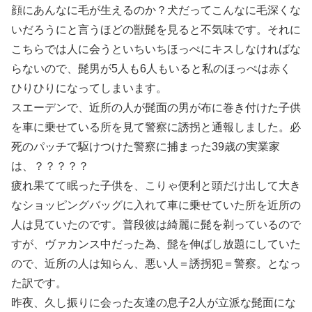
顔にあんなに毛が生えるのか？犬だってこんなに毛深くな
いだろうにと言うほどの獣髭を見ると不気味です。それに
こちらでは人に会うといちいちほっぺにキスしなければな
らないので、髭男が5人も6人もいると私のほっぺは赤く
ひりひりになってしまいます。
スエーデンで、近所の人が髭面の男が布に巻き付けた子供
を車に乗せている所を見て警察に誘拐と通報しました。必
死のパッチで駆けつけた警察に捕まった39歳の実業家
は、？？？？？
疲れ果てて眠った子供を、こりゃ便利と頭だけ出して大き
なショッピングバッグに入れて車に乗せていた所を近所の
人は見ていたのです。普段彼は綺麗に髭を剃っているので
すが、ヴァカンス中だった為、髭を伸ばし放題にしていた
ので、近所の人は知らん、悪い人＝誘拐犯＝警察。となっ
た訳です。
昨夜、久し振りに会った友達の息子2人が立派な髭面にな