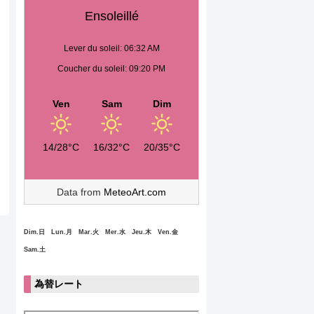
Ensoleillé
Lever du soleil: 06:32 AM
Coucher du soleil: 09:20 PM
Ven
Sam
Dim
14/28°C
16/32°C
20/35°C
Data from
MeteoArt.com
Dim.日 Lun.月 Mar.火 Mer.水 Jeu.木 Ven.金
Sam.土
為替レート