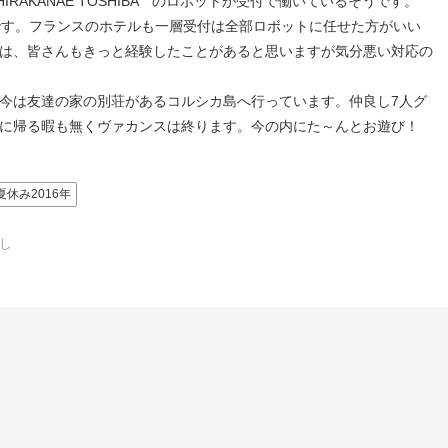
RAKANAE TOSHIBA のロボットが受付で働いているそうです。
です。フランスのホテルも一層受付は全部ロボットに任せた方がいい
は、皆さんもきっと経験したことがあると思いますが気分悪い対応の
今は友達の家の別荘があるコルシカ島へ行っています。仲良し7人グ
に帰る暇も無くヴァカンスは終ります。今の内にた～んとお遊び！
夏休み2016年
し