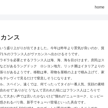
home
ァカンス
いう盛り上がりが出てきました。今年は昨年より景気が良いのか、貧
71％のフランス人がヴァカンスへ出かけるそうです。
ラギラを必要とするフランス人は海、海、海を目がけます。庶民はス
などがあるラングドック ロシヨン地方。リッチ層はイタリアよりの
張りがあるようです。移動は車。荷物を屋根の上まで積み上げて、家
をテレヴィで見るだけで窒息しそうになります。
ル、スペイン。遠くでは、何てったってタイが一番人気、笑顔の素晴
合わせて”ありがとう”なんて言われた暁にはフランス人はころりで
して大きい声では言いたかないけど”憧れの”ニューヨーク、ヒッピー
惑されるバリ島、新手でキューバ登場といった具合です。