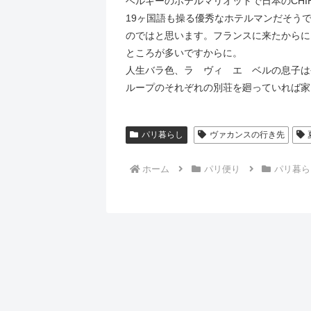
ベルギーのホテルマリオットで日本のCHIHI
19ヶ国語も操る優秀なホテルマンだそう
のではと思います。フランスに来たからに
ところが多いですからに。
人生バラ色、ラ ヴィ エ ベルの息子は
ループのそれぞれの別荘を廻っていれば家
パリ暮らし
ヴァカンスの行き先
ホーム
パリ便り
パリ暮ら