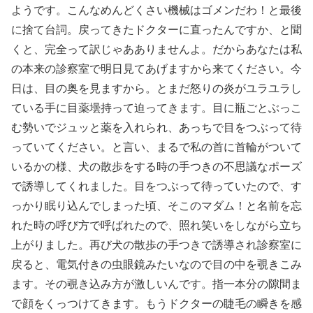
ようです。こんなめんどくさい機械はゴメンだわ！と最後
に捨て台詞。戻ってきたドクターに直ったんですか、と聞
くと、完全って訳じゃあありませんよ。だからあなたは私
の本来の診察室で明日見てあげますから来てください。今
日は、目の奥を見ますから。とまだ怒りの炎がユラユラし
ている手に目薬壜持って迫ってきます。目に瓶ごとぶっこ
む勢いでジュッと薬を入れられ、あっちで目をつぶって待
っていてください。と言い、まるで私の首に首輪がついて
いるかの様、犬の散歩をする時の手つきの不思議なポーズ
で誘導してくれました。目をつぶって待っていたので、す
っかり眠り込んでしまった頃、そこのマダム！と名前を忘
れた時の呼び方で呼ばれたので、照れ笑いをしながら立ち
上がりました。再び犬の散歩の手つきで誘導され診察室に
戻ると、電気付きの虫眼鏡みたいなので目の中を覗きこみ
ます。その覗き込み方が激しいんです。指一本分の隙間ま
で顔をくっつけてきます。もうドクターの睫毛の瞬きを感