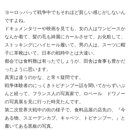
ヨーロッパって戦争中でもそれほど貧しい感じがしないん
ですよね。
ドキュメンタリーや映画を見ても、女の人はワンピースか
なんか着て、髪の毛も綺麗にカールさせて、お化粧して、
ストッキングにハイヒール履いて。男の人は、スーツに帽
子に革靴はいて。日本の戦時中とは大違い。
都会では食料難は有ったでしょうが、田舎は食事も豊かだ
ったように思います。
真実は違うのかな、と常々疑問です。
戦争体験者のにっくきトピナンブー話を聞いてからずいぶ
んと経って、フランス人の写真家で、ロベール ドワノー
の写真展を見に行った時見たんです。
第二次世界大戦中の街の様子で、食料品屋の店先の、『今
ある物、スエーデンカブ、キャベツ、トピナンブー。』と
書いてある黒板の写真。