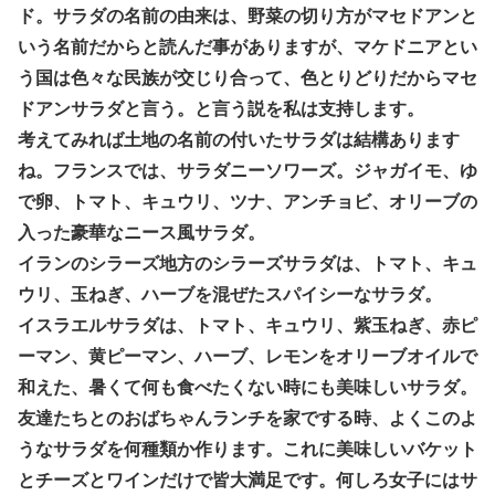
ド。サラダの名前の由来は、野菜の切り方がマセドアンと
いう名前だからと読んだ事がありますが、マケドニアとい
う国は色々な民族が交じり合って、色とりどりだからマセ
ドアンサラダと言う。と言う説を私は支持します。
考えてみれば土地の名前の付いたサラダは結構あります
ね。フランスでは、サラダニーソワーズ。ジャガイモ、ゆ
で卵、トマト、キュウリ、ツナ、アンチョビ、オリーブの
入った豪華なニース風サラダ。
イランのシラーズ地方のシラーズサラダは、トマト、キュ
ウリ、玉ねぎ、ハーブを混ぜたスパイシーなサラダ。
イスラエルサラダは、トマト、キュウリ、紫玉ねぎ、赤ピ
ーマン、黄ピーマン、ハーブ、レモンをオリーブオイルで
和えた、暑くて何も食べたくない時にも美味しいサラダ。
友達たちとのおばちゃんランチを家でする時、よくこのよ
うなサラダを何種類か作ります。これに美味しいバケット
とチーズとワインだけで皆大満足です。何しろ女子にはサ