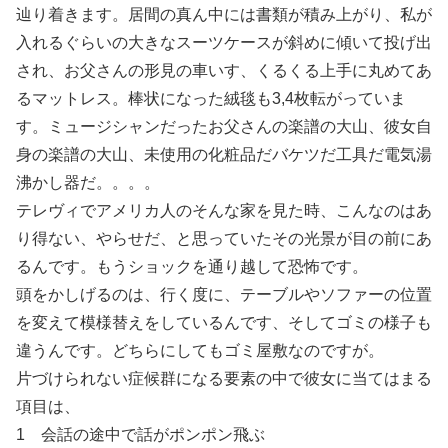
辿り着きます。居間の真ん中には書類が積み上がり、私が
入れるぐらいの大きなスーツケースが斜めに傾いて投げ出
され、お父さんの形見の車いす、くるくる上手に丸めてあ
るマットレス。棒状になった絨毯も3,4枚転がっていま
す。ミュージシャンだったお父さんの楽譜の大山、彼女自
身の楽譜の大山、未使用の化粧品だバケツだ工具だ電気湯
沸かし器だ。。。。
テレヴィでアメリカ人のそんな家を見た時、こんなのはあ
り得ない、やらせだ、と思っていたその光景が目の前にあ
るんです。もうショックを通り越して恐怖です。
頭をかしげるのは、行く度に、テーブルやソファーの位置
を変えて模様替えをしているんです、そしてゴミの様子も
違うんです。どちらにしてもゴミ屋敷なのですが。
片づけられない症候群になる要素の中で彼女に当てはまる
項目は、
1 会話の途中で話がポンポン飛ぶ