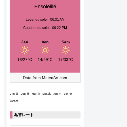
Ensoleillé
Lever du soleil: 06:31 AM
Coucher du soleil: 09:22 PM
Jeu
Ven
Sam
16/27°C
14/29°C
17/33°C
Data from
MeteoArt.com
Dim.日 Lun.月 Mar.火 Mer.水 Jeu.木 Ven.金
Sam.土
為替レート