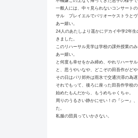
不機嫌この上なく帰ってきた息子の様子で
一般人には、中々見られないコンサートの
サル プレイエルでパリオーケストラとヴ
あー嬉い。
24人のあたしより遥かにデカイ中学2年
きました。
このリハーサル見学は学校の課外授業のみ
あー嬉い。
と何度も幸せをかみ締め、やれリハーサル
と、思うやいなや、どこぞの田吾作がどや
その日はパリ郊外は雨氷で交通渋滞の為遅
それでもって、後ろに座った田吾作学校の
始めたもんだから、もうめちゃくちゃ。
周りのうるさい静かにせい！の『シー』、
た。
私服の団員っていかさない。