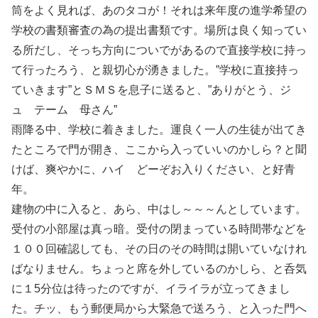
筒をよく見れば、あのタコが！それは来年度の進学希望の
学校の書類審査の為の提出書類です。場所は良く知ってい
る所だし、そっち方向についでがあるので直接学校に持っ
て行ったろう、と親切心が湧きました。”学校に直接持っ
ていきます”とＳＭＳを息子に送ると、”ありがとう、ジ
ュ テーム 母さん”
雨降る中、学校に着きました。運良く一人の生徒が出てき
たところで門が開き、ここから入っていいのかしら？と聞
けば、爽やかに、ハイ どーぞお入りください、と好青
年。
建物の中に入ると、あら、中はし～～～んとしています。
受付の小部屋は真っ暗。受付の閉まっている時間帯などを
１００回確認しても、その日のその時間は開いていなけれ
ばなりません。ちょっと席を外しているのかしら、と呑気
に１5分位は待ったのですが、イライラが立ってきまし
た。チッ、もう郵便局から大緊急で送ろう、と入った門へ