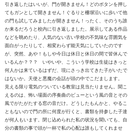
引き返したはいいが、門が開きません！どのボタンを押し
てもガンとして開きません！ぐるりと柵塀沿いに歩いて他
の門も試してみましたが開きません！ったく、そのうち誰
か来るだろうと校内に引き返しました。展示してある作品
などを眺めたり、人気のない古い学校の不気味な雰囲気を
面白がったりして、相変わらず能天気にしていたのです
が、突然、あや！もしや今日は休日と休日の間で皆休んで
いるんか？？？ いやいや、こういう学校は生徒はきっと
何人かは来ているはずだ、現にさっき出てきた子がいたで
はないか。天使と悪魔の会話が頭の中でこだまします。
見える限り電気のついている教室は見当たりません。聞こ
えるのは、怖い場面の序奏曲のビューという風の音とその
風でがたがたする窓の音だけ。どうしたもんかと、やるこ
ともないので門の所に何度が行くと、書類を持参した子達
が何人もいます。閉じ込められた私の状況を聞いても、自
分の書類の事で頭が一杯で私の心配は誰もしてくれませ