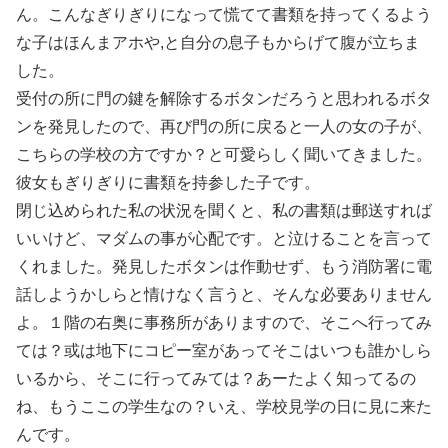
ん。こんなぎりぎりになって慌てて書類を持ってくるよう
な子はほんまアホや,と自分の息子もからげて腹が立ちま
した。
受付の所に門の鍵を解除するボタンだろうと思われるボタ
ンを発見したので、再び門の所に戻ると一人の女の子が、
こちらの学校の方ですか？と可愛らしく聞いてきました。
彼女もぎりぎりに書類を持参した子です。
閉じ込められた私の状況を聞くと、私の書類は郵送すれば
いいけど、マダムの事が心配です。と泣けることを言って
くれました。発見したボタンは作動せず、もう消防署に電
話しようかしらと情けなく言うと、そんな必要ありません
よ。１階の右奥に事務所がありますので、そこへ行ってみ
ては？或は地下にコピー室があってそこはいつも誰かしら
いるから、そこに行ってみては？あーたよく知ってるの
ね、もうここの学生なの？いえ、学校見学の日に見に来た
んです。