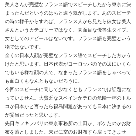
美人さんが完璧なフランス語でスピーチしたから東京に決
まったんだというのはちと違う気がします。あのスピーチ
の時の様子からすれば、フランス人から見たら彼女は美人
さんというカテゴリーではなく、真面目な優等生タイプ。
女としてのアピールはないです。フランス語も完璧という
物ではないです。
全くの日本人顔が完璧なフランス語でスピーチした方がう
けたと思います。日本代表がヨーロッパのその辺にいくら
でもいる様な顔の人で、なまったフランス語をしゃべって
も面白くもなんともないだろうに。
今回のスピーチに関して少なくともフランスでは話題にな
っていません。大貧乏なスペインかテロの危険一杯のトル
コか日本かと言ったら福島問題があっても日本に決まるの
が妥当だったと思います。
先日キフキフパリの東京事務所の土田が、ボケたのかお財
布を落としました。未だに空のお財布すら戻ってきませ