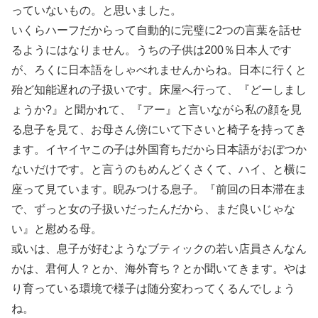
っていないもの。と思いました。
いくらハーフだからって自動的に完璧に2つの言葉を話せ
るようにはなりません。うちの子供は200％日本人です
が、ろくに日本語をしゃべれませんからね。日本に行くと
殆ど知能遅れの子扱いです。床屋へ行って、『どーしまし
ょうか?』と聞かれて、『アー』と言いながら私の顔を見
る息子を見て、お母さん傍にいて下さいと椅子を持ってき
ます。イヤイヤこの子は外国育ちだから日本語がおぼつか
ないだけです。と言うのもめんどくさくて、ハイ、と横に
座って見ています。睨みつける息子。『前回の日本滞在ま
で、ずっと女の子扱いだったんだから、まだ良いじゃな
い』と慰める母。
或いは、息子が好むようなブティックの若い店員さんなん
かは、君何人？とか、海外育ち？とか聞いてきます。やは
り育っている環境で様子は随分変わってくるんでしょう
ね。