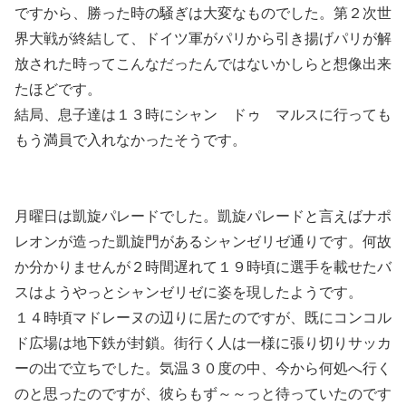
ですから、勝った時の騒ぎは大変なものでした。第２次世
界大戦が終結して、ドイツ軍がパリから引き揚げパリが解
放された時ってこんなだったんではないかしらと想像出来
たほどです。
結局、息子達は１３時にシャン ドゥ マルスに行っても
もう満員で入れなかったそうです。
月曜日は凱旋パレードでした。凱旋パレードと言えばナポ
レオンが造った凱旋門があるシャンゼリゼ通りです。何故
か分かりませんが２時間遅れて１９時頃に選手を載せたバ
スはようやっとシャンゼリゼに姿を現したようです。
１４時頃マドレーヌの辺りに居たのですが、既にコンコル
ド広場は地下鉄が封鎖。街行く人は一様に張り切りサッカ
ーの出で立ちでした。気温３０度の中、今から何処へ行く
のと思ったのですが、彼らもず～～っと待っていたのです