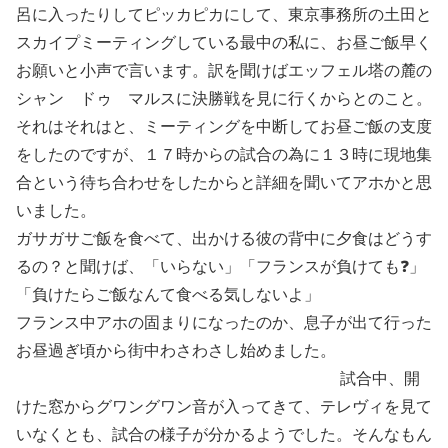
呂に入ったりしてピッカピカにして、東京事務所の土田と
スカイプミーティングしている最中の私に、お昼ご飯早く
お願いと小声で言います。訳を聞けばエッフェル塔の麓の
シャン ドゥ マルスに決勝戦を見に行くからとのこと。
それはそれはと、ミーティングを中断してお昼ご飯の支度
をしたのですが、１７時からの試合の為に１３時に現地集
合という待ち合わせをしたからと詳細を聞いてアホかと思
いました。
ガサガサご飯を食べて、出かける彼の背中に夕食はどうす
るの？と聞けば、「いらない」「フランスが負けても❓」
「負けたらご飯なんて食べる気しないよ」
フランス中アホの固まりになったのか、息子が出て行った
お昼過ぎ頃から街中わさわさし始めました。
試合中、開
けた窓からグワングワン音が入ってきて、テレヴィを見て
いなくとも、試合の様子が分かるようでした。そんなもん