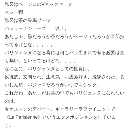
黒又はベージュのVネックセーター
ベレー帽
黒又は茶の乗馬ブーツ
バレリーナシューズ 以上。
あたしゃ、黒だろうが茶だろうがベージュだろうが全部持
ってるけどな。。。。。
パリジェンヌになる為には何もパリ生まれで有る必要は全
く無い。といってるけどな。。。。
なになに、パリジェンヌとしての性質は、
反抗的、文句たれ、生意気、お洒落好き、洗練された、食
いしん坊、パジャマだろうがいつでもシック。
これだね、あたしがお墓の中でもパリジェンヌになれない
のは。
今オスマンのデパート、ギャラリーラファイエットで、
《La Parisienne》というエクスポジションをしていま
す。