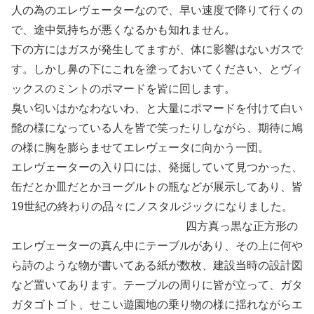
人の為のエレヴェーターなので、早い速度で降りて行くの
で、途中気持ちが悪くなるかも知れません。
下の方にはガスが発生してますが、体に影響はないガスで
す。しかし鼻の下にこれを塗っておいてください、とヴィ
ックスのミントのポマードを皆に回します。
臭い匂いはかなわないわ、と大量にポマードを付けて白い
髭の様になっている人を皆で笑ったりしながら、期待に鳩
の様に胸を膨らませてエレヴェータに向かう一団。
エレヴェーターの入り口には、発掘していて見つかった、
缶だとか皿だとかヨーグルトの瓶などが展示してあり、皆
19世紀の終わりの品々にノスタルジックになりました。
四方真っ黒な正方形の
エレヴェーターの真ん中にテーブルがあり、その上に何や
ら詩のような物が書いてある紙が数枚、建設当時の設計図
など置いてあります。テーブルの周りに皆が立って、ガタ
ガタゴトゴト、せこい遊園地の乗り物の様に揺れながらエ