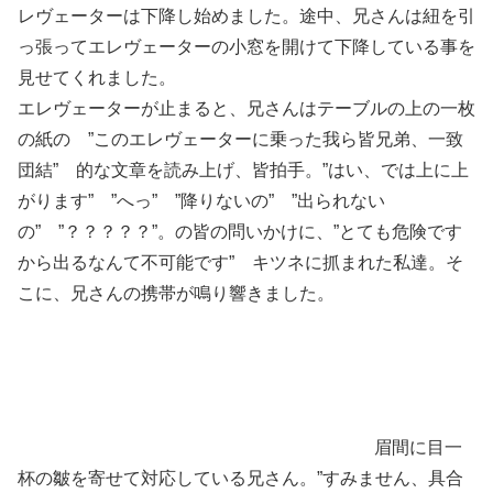
レヴェーターは下降し始めました。途中、兄さんは紐を引
っ張ってエレヴェーターの小窓を開けて下降している事を
見せてくれました。
エレヴェーターが止まると、兄さんはテーブルの上の一枚
の紙の ”このエレヴェーターに乗った我ら皆兄弟、一致
団結” 的な文章を読み上げ、皆拍手。”はい、では上に上
がります” ”へっ” ”降りないの” ”出られない
の” ”？？？？？”。の皆の問いかけに、”とても危険です
から出るなんて不可能です” キツネに抓まれた私達。そ
こに、兄さんの携帯が鳴り響きました。
眉間に目一
杯の皺を寄せて対応している兄さん。”すみません、具合