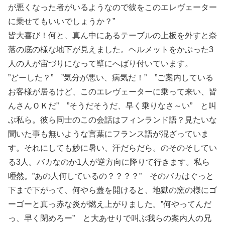
が悪くなった者がいるようなので彼をこのエレヴェーター
に乗せてもいいでしょうか？”
皆大喜び！何と、真ん中にあるテーブルの上板を外すと奈
落の底の様な地下が見えました。ヘルメットをかぶった3
人の人が宙づりになって壁にへばり付いています。
”どーした？” ”気分が悪い、病気だ！” ”ご案内している
お客様が居るけど、このエレヴェーターに乗って来い、皆
んさんＯＫだ” ”そうだそうだ、早く乗りなさ～い” と叫
ぶ私ら。彼ら同士のこの会話はフィンランド語？見たいな
聞いた事も無いような言葉にフランス語が混ざっていま
す。それにしても妙に暑い、汗だらだら。のそのそしてい
る3人。バカなのか1人が逆方向に降りて行きます。私ら
唖然。”あの人何しているの？？？？” そのバカはぐっと
下まで下がって、何やら蓋を開けると、地獄の窯の様にゴ
ーゴーと真っ赤な炎が燃え上がりました。”何やってんだ
っ、早く閉めろー” と大あせりで叫ぶ我らの案内人の兄