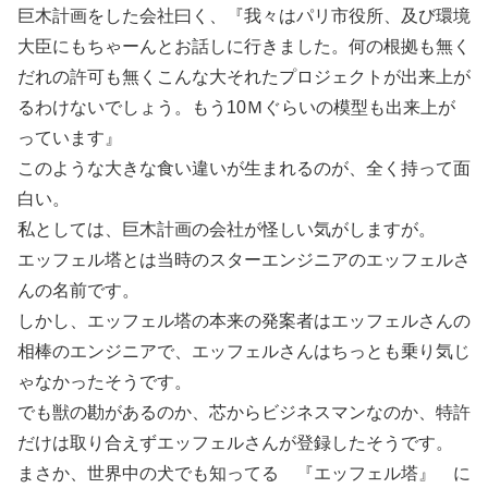
巨木計画をした会社曰く、『我々はパリ市役所、及び環境
大臣にもちゃーんとお話しに行きました。何の根拠も無く
だれの許可も無くこんな大それたプロジェクトが出来上が
るわけないでしょう。もう10Ｍぐらいの模型も出来上が
っています』
このような大きな食い違いが生まれるのが、全く持って面
白い。
私としては、巨木計画の会社が怪しい気がしますが。
エッフェル塔とは当時のスターエンジニアのエッフェルさ
んの名前です。
しかし、エッフェル塔の本来の発案者はエッフェルさんの
相棒のエンジニアで、エッフェルさんはちっとも乗り気じ
ゃなかったそうです。
でも獣の勘があるのか、芯からビジネスマンなのか、特許
だけは取り合えずエッフェルさんが登録したそうです。
まさか、世界中の犬でも知ってる 『エッフェル塔』 に