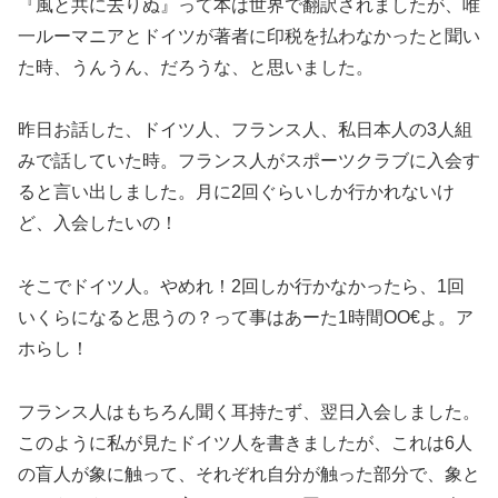
『風と共に去りぬ』って本は世界で翻訳されましたが、唯
一ルーマニアとドイツが著者に印税を払わなかったと聞い
た時、うんうん、だろうな、と思いました。
昨日お話した、ドイツ人、フランス人、私日本人の3人組
みで話していた時。フランス人がスポーツクラブに入会す
ると言い出しました。月に2回ぐらいしか行かれないけ
ど、入会したいの！
そこでドイツ人。やめれ！2回しか行かなかったら、1回
いくらになると思うの？って事はあーた1時間OO€よ。ア
ホらし！
フランス人はもちろん聞く耳持たず、翌日入会しました。
このように私が見たドイツ人を書きましたが、これは6人
の盲人が象に触って、それぞれ自分が触った部分で、象と