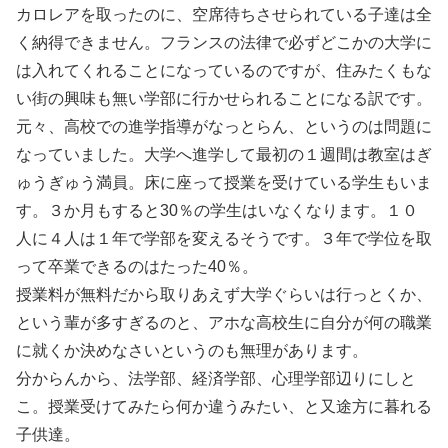
カロレアを取ったのに、空席待ちさせられている子達は全
く納得できません。フランスの法律で必ずどこかの大学に
は入れてくれることになっているのですが、住みたくもな
い街の興味も無い学部に行かせられることになる訳です。
元々、高校での進学指導がなっとらん、というのは問題に
なっていました。大学へ進学して最初の１週間は教室はぎ
ゅうぎゅう満員。床に座って授業を受けている学生もいま
す。３か月もすると30％の学生はいなくなります。１０
人に４人は１年で学部を変えるそうです。３年で学位を取
って卒業できるのはたった40％。
授業料が無料だから取りあえず大学ぐらいは行っとくか、
という輩が多すぎるのと、アホな高校生に自分が何の職業
に就くか決めなさいというのも無理があります。
分からんから、法学部、経済学部、心理学部辺りにしと
こ。授業受けてみたら何か違うみたい、と又途方に暮れる
子供達。