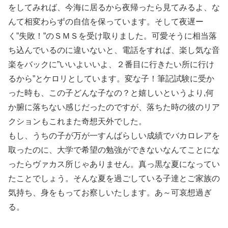
をしてみれば、今海に居るから夜帰ったら見てみるよ、な
んて相変わらずの自信を保っています。そして夜遅ー
く”失敗！”のＳＭＳを受け取りました。可愛そうに相当落
ち込んでいるのに違いないと、電話をすれば、楽し気な音
楽をバックに”いいよいいよ、２番目に行きたい所に行け
るから”とケロリとしています。変な子！筆記試験に受か
った時も、この子どんな子なの？と嬉しいというより,何
か腑に落ちない感じだったのですが、落ちた時の彼のリア
クションもこれまた奇想天外でした。
もし、うちの子が万が一すんばらしい成績でバカロレアを
取ったのに、大学で希望の勉強ができないなんてことにな
ったらヴァカス所じゃありません。真っ黒な夏になってい
たことでしょう。そんな夏を過ごしている子達とご家族の
気持ち、身をもってお察しいたします。あ～可哀想過ぎ
る。