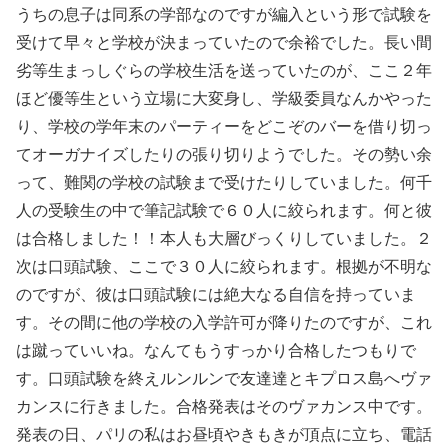
うちの息子は同系の学部なのですが編入という形で試験を
受けて早々と学校が決まっていたので余裕でした。長い間
劣等生まっしぐらの学校生活を送っていたのが、ここ２年
ほど優等生という立場に大変身し、学級委員なんかやった
り、学校の学年末のパーティーをどこぞのバーを借り切っ
てオーガナイズしたりの張り切りようでした。その勢い余
って、難関の学校の試験まで受けたりしていました。何千
人の受験生の中で筆記試験で６０人に絞られます。何と彼
は合格しました！！本人も大層びっくりしていました。２
次は口頭試験、ここで３０人に絞られます。根拠が不明な
のですが、彼は口頭試験には絶大なる自信を持っていま
す。その間に他の学校の入学許可が降りたのですが、これ
は蹴っていいね。なんてもうすっかり合格したつもりで
す。口頭試験を終えルンルンで友達達とキプロス島へヴァ
カンスに行きました。合格発表はそのヴァカンス中です。
発表の日、パリの私はお昼頃やきもきが頂点に立ち、電話