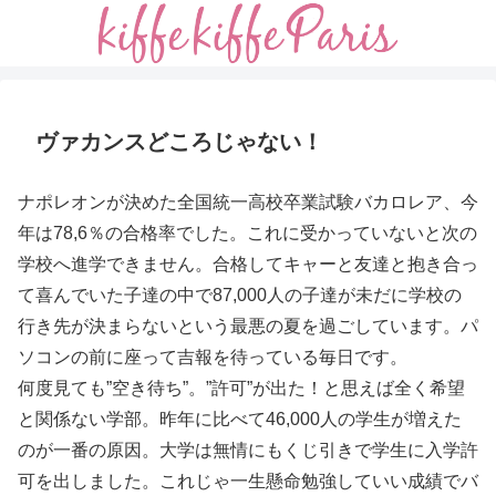
ヴァカンスどころじゃない！
ナポレオンが決めた全国統一高校卒業試験バカロレア、今
年は78,6％の合格率でした。これに受かっていないと次の
学校へ進学できません。合格してキャーと友達と抱き合っ
て喜んでいた子達の中で87,000人の子達が未だに学校の
行き先が決まらないという最悪の夏を過ごしています。パ
ソコンの前に座って吉報を待っている毎日です。
何度見ても”空き待ち”。”許可”が出た！と思えば全く希望
と関係ない学部。昨年に比べて46,000人の学生が増えた
のが一番の原因。大学は無情にもくじ引きで学生に入学許
可を出しました。これじゃ一生懸命勉強していい成績でバ