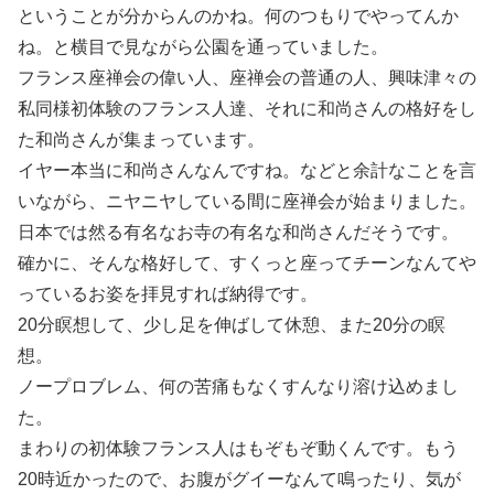
ということが分からんのかね。何のつもりでやってんか
ね。と横目で見ながら公園を通っていました。
フランス座禅会の偉い人、座禅会の普通の人、興味津々の
私同様初体験のフランス人達、それに和尚さんの格好をし
た和尚さんが集まっています。
イヤー本当に和尚さんなんですね。などと余計なことを言
いながら、ニヤニヤしている間に座禅会が始まりました。
日本では然る有名なお寺の有名な和尚さんだそうです。
確かに、そんな格好して、すくっと座ってチーンなんてや
っているお姿を拝見すれば納得です。
20分瞑想して、少し足を伸ばして休憩、また20分の瞑
想。
ノープロブレム、何の苦痛もなくすんなり溶け込めまし
た。
まわりの初体験フランス人はもぞもぞ動くんです。もう
20時近かったので、お腹がグイーなんて鳴ったり、気が