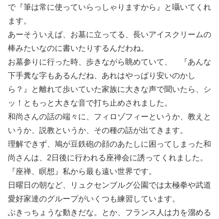
で『筆は常に使っていらっしゃりますから』と囁いてくれ
ます。
あーそういえば、お墓に立ってる、長いアイスクリームの
棒みたいなのに書いたりするんだわね。
お墓参りに行った時、歩きながら眺めていて、 『あんな
下手糞な字もあるんだね、あれはやっぱり安いのかし
ら？』と離れて歩いていた家族に大きな声で聞いたら、シ
ッ！ともっと大きな音で打ち止めされました。
和尚さんの話の端々に、フィロゾフィーというか、教えと
いうか、説教というか、その種の話が出てきます。
理解できず、鳩が豆鉄砲の顔のあたしに困ってしまった和
尚さんは、2日後に行われる座禅会に誘ってくれました。
『座禅、瞑想』私から最も遠い世界です。
日曜日の朝など、リュクセンブルグ公園では太極拳や武道
愛好家達のグループがいくつも練習しています。
ぶきっちょうな動きだな。とか、フランス人は力を溜める