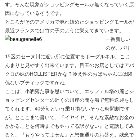
す。そんな現象がショッピングモールが無くなっていく原
因になっているそうです。
ところがそのアメリカで廃れ始めたショッピングモールが
最近フランスでは竹の子のように栄えてきています。
一番新しい
のが、パリ
15区のセーヌ川に近い所に位置するボーグルネル。こじ
んまりと見やすく出来ています。目玉のお店としてはアバ
クロの妹のHOLLISTERかな？冷え性のおばちゃんには関
係ないブティックですがね。
ここは、小洒落た事を思いついて、エッフェル塔の麓とシ
ョッピングセンターの近くの川岸の間を船で無料送迎をし
てくれます。40分毎という乗り損ないそうな時間割です
が。とここまで書いて、『イヤイヤ、そんな素敵なお金の
かかることを何時までもやってる訳がない』と電話してみ
ると、『もうやってません』と想像通りのお答え。残念で